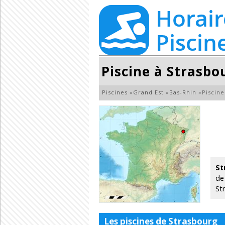
Piscine à Strasbo
Piscines
»
Grand Est
»
Bas-Rhin
»
Piscine
St
de
Str
Les piscines de Strasbourg