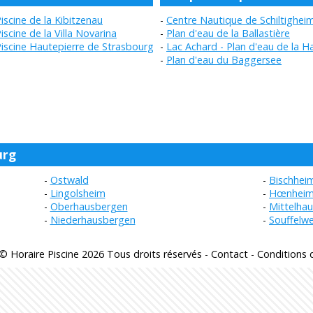
iscine de la Kibitzenau
Centre Nautique de Schiltighei
iscine de la Villa Novarina
Plan d'eau de la Ballastière
iscine Hautepierre de Strasbourg
Lac Achard - Plan d'eau de la H
Plan d'eau du Baggersee
urg
Ostwald
Bischhei
Lingolsheim
Hœnhei
Oberhausbergen
Mittelha
Niederhausbergen
Souffelw
© Horaire Piscine 2026 Tous droits réservés -
Contact
-
Conditions d