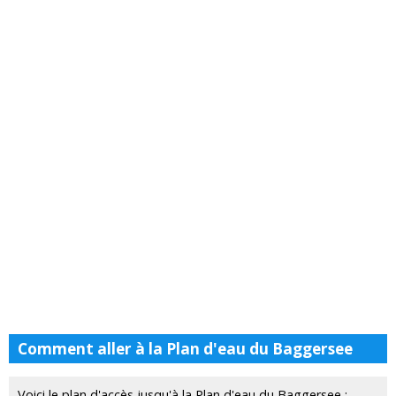
Comment aller à la Plan d'eau du Baggersee
Voici le plan d'accès jusqu'à la Plan d'eau du Baggersee :