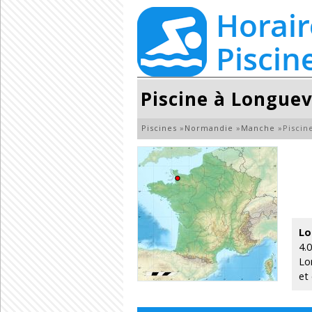
Piscine à Longuev
Piscines
»
Normandie
»
Manche
»
Piscin
Lo
4.
Lo
et