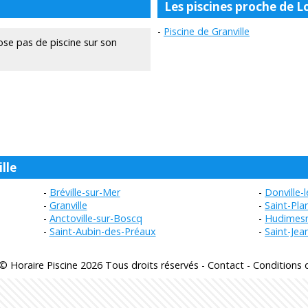
Les piscines proche de L
Piscine de Granville
se pas de piscine sur son
lle
Bréville-sur-Mer
Donville-
Granville
Saint-Pla
Anctoville-sur-Boscq
Hudimesn
Saint-Aubin-des-Préaux
Saint-Je
© Horaire Piscine 2026 Tous droits réservés -
Contact
-
Conditions d