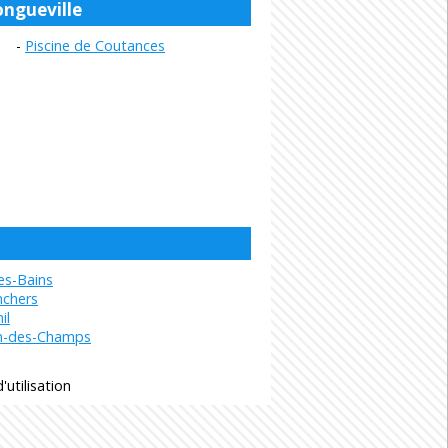
ongueville
Piscine de Coutances
les-Bains
nchers
il
an-des-Champs
'utilisation