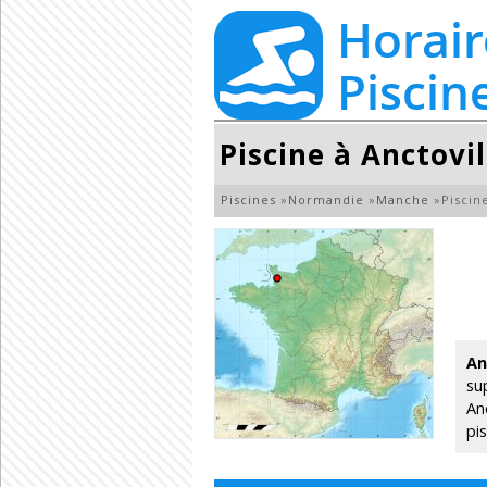
Piscine à Anctovi
Piscines
»
Normandie
»
Manche
»
Piscin
An
su
An
pi