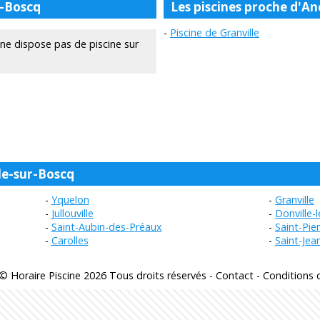
r-Boscq
Les piscines proche d'An
Piscine de Granville
ne dispose pas de piscine sur
lle-sur-Boscq
Yquelon
Granville
Jullouville
Donville-
Saint-Aubin-des-Préaux
Saint-Pie
Carolles
Saint-Je
© Horaire Piscine 2026 Tous droits réservés -
Contact
-
Conditions d