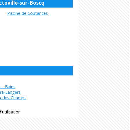
ctoville-sur-Boscq
Piscine de Coutances
les-Bains
rre-Langers
an-des-Champs
'utilisation