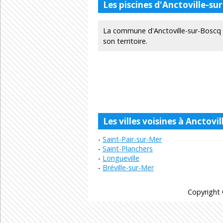
Les piscines d'Anctoville-su
La commune d'Anctoville-sur-Boscq 
son territoire.
Les villes voisines à Anctovi
Saint-Pair-sur-Mer
Saint-Planchers
Longueville
Bréville-sur-Mer
Copyright 