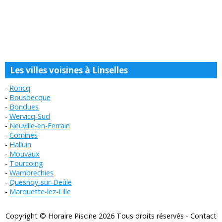
Les villes voisines à Linselles
Roncq
Bousbecque
Bondues
Wervicq-Sud
Neuville-en-Ferrain
Comines
Halluin
Mouvaux
Tourcoing
Wambrechies
Quesnoy-sur-Deûle
Marquette-lez-Lille
Copyright © Horaire Piscine 2026 Tous droits réservés -
Contact