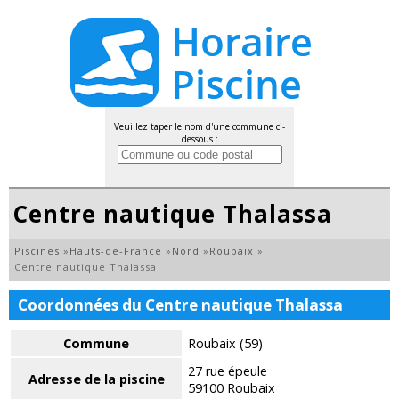
Veuillez taper le nom d'une commune ci-
dessous :
Centre nautique Thalassa
Piscines
»
Hauts-de-France
»
Nord
»
Roubaix
»
Centre nautique Thalassa
Coordonnées du Centre nautique Thalassa
Commune
Roubaix (59)
27 rue épeule
Adresse de la piscine
59100 Roubaix