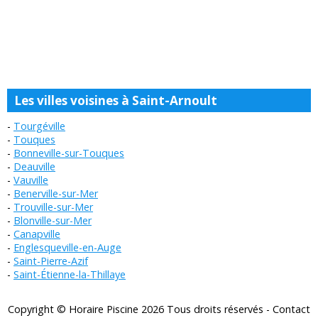
Les villes voisines à Saint-Arnoult
Tourgéville
Touques
Bonneville-sur-Touques
Deauville
Vauville
Benerville-sur-Mer
Trouville-sur-Mer
Blonville-sur-Mer
Canapville
Englesqueville-en-Auge
Saint-Pierre-Azif
Saint-Étienne-la-Thillaye
Copyright © Horaire Piscine 2026 Tous droits réservés -
Contact