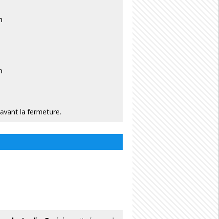
h
h
 avant la fermeture.