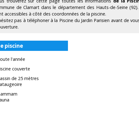
us trouverez sur cette page toutes les informations
de la Pisci
mmune de Clamart dans le département des Hauts-de-Seine (92)
nt accessibles à côté des coordonnées de la piscine.
hésitez pas à téléphoner à la Piscine du Jardin Parisien avant de vou
ouverture.
e piscine
oute l'année
iscine couverte
assin de 25 mètres
ataugeoire
Hammam
auna