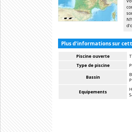
Vo
co
so
N'
d'
Plus d'informations sur cett
Piscine ouverte
T
Type de piscine
P
B
Bassin
P
Equipements
S