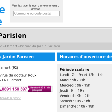
Veuillez taper le nom d'une commune ci-
dessous :
Parisien
ne
»
Clamart
»
Piscine du Jardin Parisien
 Jardin Parisien
Horaires d'ouverture de 
lamart (92)
Période scolaire
Lundi : 7h - 9h et 12h - 14h
7 rue du docteur Roux
2140 Clamart
Mardi : 9h - 21h
Mercredi : 9h - 19h
Jeudi : 9h - 19h
Vendredi : 9h - 21h
tions de la piscine
Samedi : 10h - 18h
Dimanche : 10h - 18h