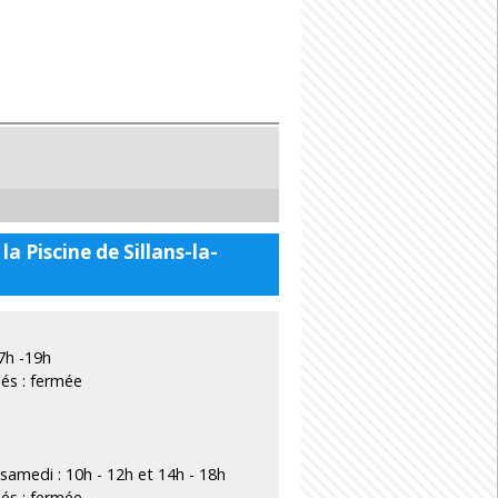
a Piscine de Sillans-la-
17h -19h
iés : fermée
 samedi : 10h - 12h et 14h - 18h
iés : fermée