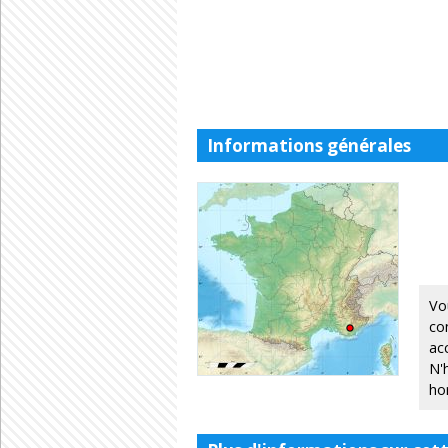
Informations générales
Vo
co
ac
N'
ho