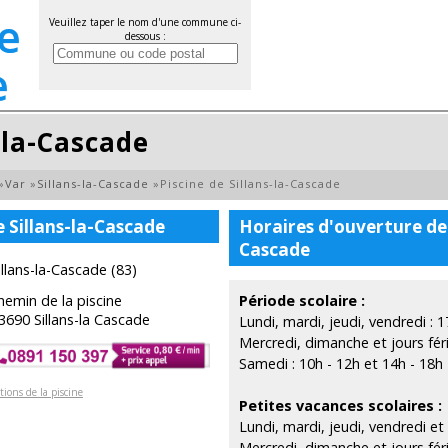
Veuillez taper le nom d'une commune ci-
dessous :
-la-Cascade
»
Var
»
Sillans-la-Cascade
»
Piscine de Sillans-la-Cascade
e Sillans-la-Cascade
Horaires d'ouverture de l
Cascade
illans-la-Cascade (83)
hemin de la piscine
Période scolaire :
3690 Sillans-la Cascade
Lundi, mardi, jeudi, vendredi : 
Mercredi, dimanche et jours fér
Samedi : 10h - 12h et 14h - 18h
tions de la piscine
Petites vacances scolaires :
Lundi, mardi, jeudi, vendredi et
Mercredi, dimanche et jours fér