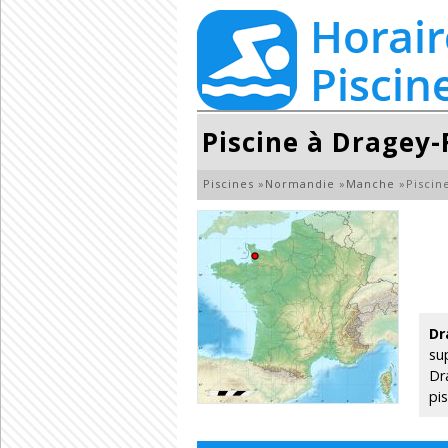
Piscine à Dragey
Piscines
»
Normandie
»
Manche
»
Piscin
Dr
su
Dr
pi