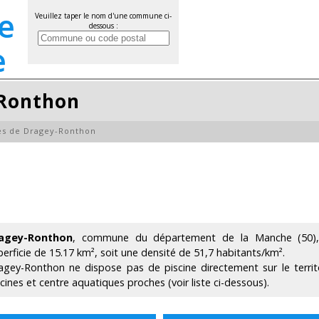
Veuillez taper le nom d'une commune ci-
dessous :
-Ronthon
es de Dragey-Ronthon
agey-Ronthon
, commune du département de la Manche (50),
perficie de 15.17 km², soit une densité de 51,7 habitants/km².
agey-Ronthon ne dispose pas de piscine directement sur le terri
scines et centre aquatiques proches (voir liste ci-dessous).