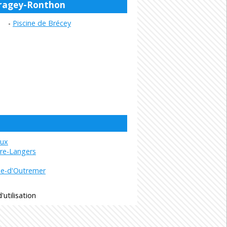
 Dragey-Ronthon
Piscine de Brécey
ux
rre-Langers
ne-d'Outremer
'utilisation