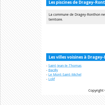
Les piscines de Dragey-Ron
La commune de Dragey-Ronthon ne d
territoire.
Les villes voisines à Drage
Saint-Jean-le-Thomas
Bacilly
Le Mont-Saint-Michel
Lolif
Copyright 