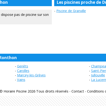
thon
Les piscines proche de
Piscine de Granville
ispose pas de piscine sur son
y-Ronthon
Genêts
Champea
Carolles
Saint-Pie
Marcey-les-Grèves
Jullouville
Vains
La Lucer
© Horaire Piscine 2026 Tous droits réservés -
Contact
-
Conditions d