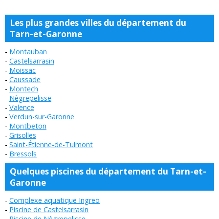
Les plus grandes villes du département du
Tarn-et-Garonne
Montauban
Castelsarrasin
Moissac
Caussade
Montech
Nègrepelisse
Valence
Verdun-sur-Garonne
Montbeton
Grisolles
Saint-Étienne-de-Tulmont
Bressols
Quelques piscines du département du Tarn-et-
Garonne
Complexe aquatique Ingreo
Piscine de Castelsarrasin
Piscine de Nègrepelisse