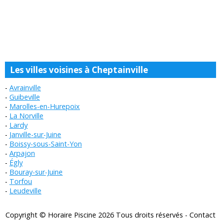
Les villes voisines à Cheptainville
Avrainville
Guibeville
Marolles-en-Hurepoix
La Norville
Lardy
Janville-sur-Juine
Boissy-sous-Saint-Yon
Arpajon
Égly
Bouray-sur-Juine
Torfou
Leudeville
Copyright © Horaire Piscine 2026 Tous droits réservés -
Contact